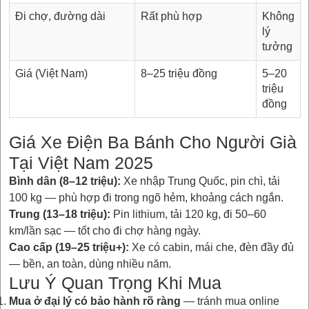
Đi chợ, đường dài
Rất phù hợp
Không
lý
tưởng
Giá (Việt Nam)
8–25 triệu đồng
5–20
triệu
đồng
Giá Xe Điện Ba Bánh Cho Người Già
Tại Việt Nam 2025
Bình dân (8–12 triệu):
Xe nhập Trung Quốc, pin chì, tải
100 kg — phù hợp đi trong ngõ hẻm, khoảng cách ngắn.
Trung (13–18 triệu):
Pin lithium, tải 120 kg, đi 50–60
km/lần sạc — tốt cho đi chợ hàng ngày.
Cao cấp (19–25 triệu+):
Xe có cabin, mái che, đèn đầy đủ
— bền, an toàn, dùng nhiều năm.
Lưu Ý Quan Trọng Khi Mua
Mua ở đại lý có bảo hành rõ ràng
— tránh mua online