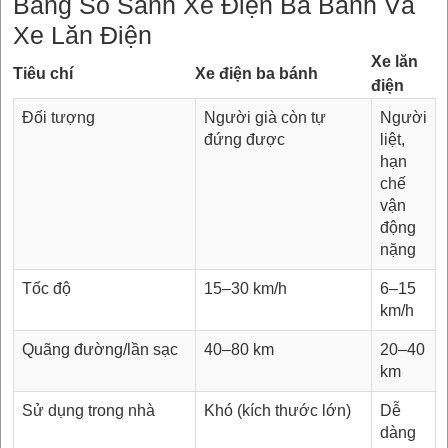
Bảng So Sánh Xe Điện Ba Bánh Và
Xe Lăn Điện
Xe lăn
Tiêu chí
Xe điện ba bánh
điện
Đối tượng
Người già còn tự
Người
đứng được
liệt,
hạn
chế
vận
động
nặng
Tốc độ
15–30 km/h
6–15
km/h
Quãng đường/lần sạc
40–80 km
20–40
km
Sử dụng trong nhà
Khó (kích thước lớn)
Dễ
dàng