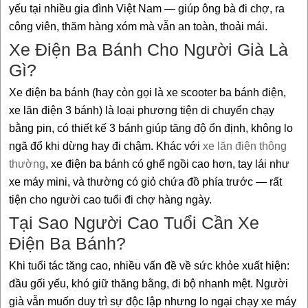
yếu tại nhiều gia đình Việt Nam — giúp ông bà đi chợ, ra
công viên, thăm hàng xóm mà vẫn an toàn, thoải mái.
Xe Điện Ba Bánh Cho Người Già Là
Gì?
Xe điện ba bánh (hay còn gọi là xe scooter ba bánh điện,
xe lăn điện 3 bánh) là loại phương tiện di chuyển chạy
bằng pin, có thiết kế 3 bánh giúp tăng độ ổn định, không lo
ngã đổ khi dừng hay đi chậm. Khác với
xe lăn điện thông
thường
, xe điện ba bánh có ghế ngồi cao hơn, tay lái như
xe máy mini, và thường có giỏ chứa đồ phía trước — rất
tiện cho người cao tuổi đi chợ hàng ngày.
Tại Sao Người Cao Tuổi Cần Xe
Điện Ba Bánh?
Khi tuổi tác tăng cao, nhiều vấn đề về sức khỏe xuất hiện:
đầu gối yếu, khó giữ thăng bằng, đi bộ nhanh mệt. Người
già vẫn muốn duy trì sự độc lập nhưng lo ngại chạy xe máy